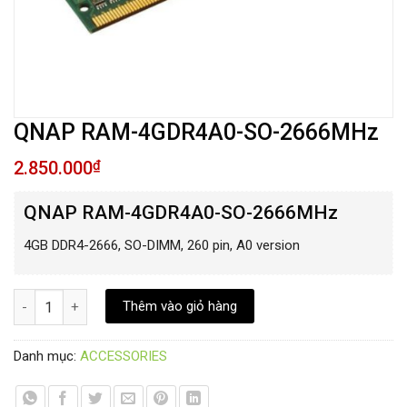
QNAP RAM-4GDR4A0-SO-2666MHz
2.850.000
₫
QNAP RAM-4GDR4A0-SO-2666MHz
4GB DDR4-2666, SO-DIMM, 260 pin, A0 version
QNAP RAM-4GDR4A0-SO-2666MHz số lượng
Thêm vào giỏ hàng
Danh mục:
ACCESSORIES