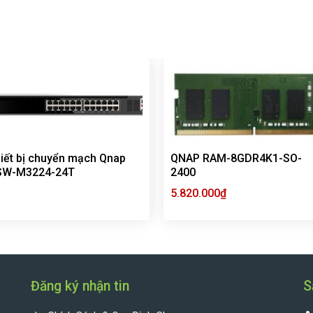
iết bị chuyển mạch Qnap
QNAP RAM-8GDR4K1-SO-
SW-M3224-24T
2400
5.820.000
₫
Đăng ký nhận tin
S