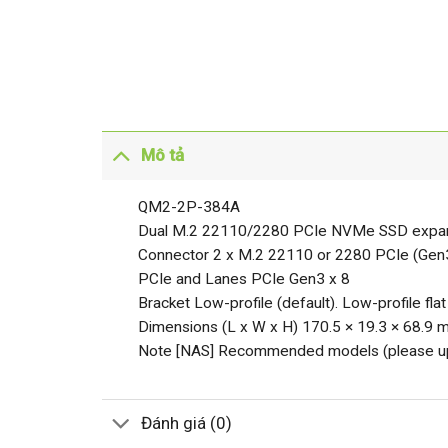
Mô tả
QM2-2P-384A
Dual M.2 22110/2280 PCIe NVMe SSD expan
Connector 2 x M.2 22110 or 2280 PCIe (Gen
PCIe and Lanes PCIe Gen3 x 8
Bracket Low-profile (default). Low-profile flat
Dimensions (L x W x H) 170.5 × 19.3 × 68.9
Note [NAS] Recommended models (please upd
Đánh giá (0)