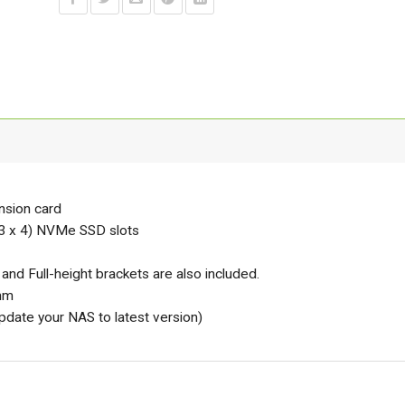
sion card
3 x 4) NVMe SSD slots
 and Full-height brackets are also included.
 mm
ate your NAS to latest version)