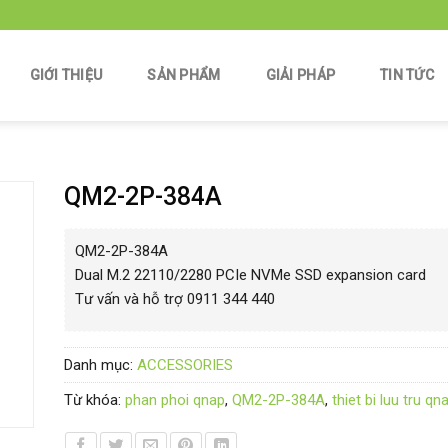
GIỚI THIỆU
SẢN PHẨM
GIẢI PHÁP
TIN TỨC
QM2-2P-384A
QM2-2P-384A
Dual M.2 22110/2280 PCIe NVMe SSD expansion card
Tư vấn và hỗ trợ 0911 344 440
Danh mục:
ACCESSORIES
Từ khóa:
phan phoi qnap
,
QM2-2P-384A
,
thiet bi luu tru qn