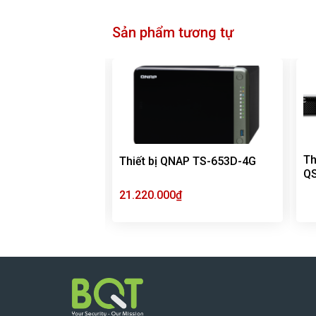
Sản phẩm tương tự
Th
AP SFP+ 10GbE
Thiết bị QNAP TS-653D-4G
Q
21.220.000
₫