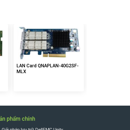
LAN Card QNAPLAN-40G2SF-
MLX
ản phẩm chính
Giải pháp lưu trữ DellEMC Unity