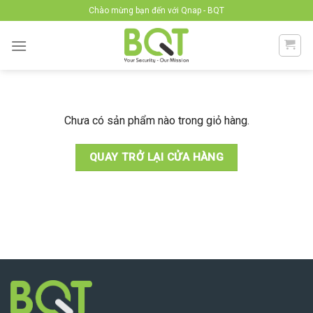
Skip
Chào mừng bạn đến với Qnap - BQT
to
content
Chưa có sản phẩm nào trong giỏ hàng.
QUAY TRỞ LẠI CỬA HÀNG