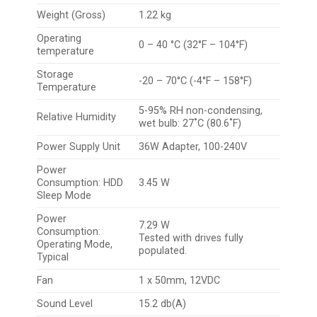
Weight (Gross)
1.22 kg
Operating
0 – 40 °C (32°F – 104°F)
temperature
Storage
-20 – 70°C (-4°F – 158°F)
Temperature
5-95% RH non-condensing,
Relative Humidity
wet bulb: 27˚C (80.6˚F)
Power Supply Unit
36W Adapter, 100-240V
Power
Consumption: HDD
3.45 W
Sleep Mode
Power
7.29 W
Consumption:
Tested with drives fully
Operating Mode,
populated.
Typical
Fan
1 x 50mm, 12VDC
Sound Level
15.2 db(A)