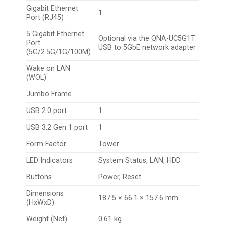
Gigabit Ethernet
1
Port (RJ45)
5 Gigabit Ethernet
Optional via the QNA-UC5G1T
Port
USB to 5GbE network adapter
(5G/2.5G/1G/100M)
Wake on LAN
(WOL)
Jumbo Frame
USB 2.0 port
1
USB 3.2 Gen 1 port
1
Form Factor
Tower
LED Indicators
System Status, LAN, HDD
Buttons
Power, Reset
Dimensions
187.5 × 66.1 × 157.6 mm
(HxWxD)
Weight (Net)
0.61 kg