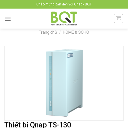
Skip
Chào mừng bạn đến với Qnap - BQT
to
content
Trang chủ
/
HOME & SOHO
Thiết bị Qnap TS-130