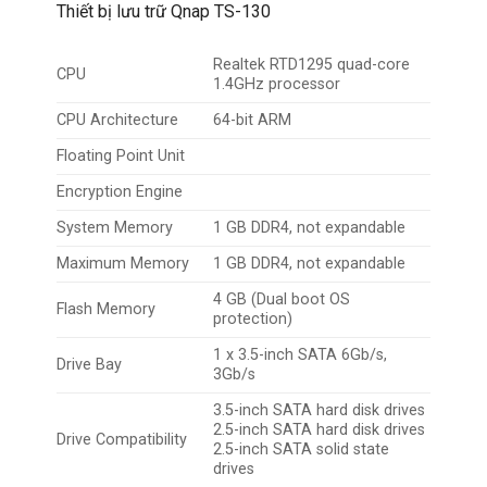
Thiết bị lưu trữ Qnap TS-130
Realtek RTD1295 quad-core
CPU
1.4GHz processor
CPU Architecture
64-bit ARM
Floating Point Unit
Encryption Engine
System Memory
1 GB DDR4, not expandable
Maximum Memory
1 GB DDR4, not expandable
4 GB (Dual boot OS
Flash Memory
protection)
1 x 3.5-inch SATA 6Gb/s,
Drive Bay
3Gb/s
3.5-inch SATA hard disk drives
2.5-inch SATA hard disk drives
Drive Compatibility
2.5-inch SATA solid state
drives