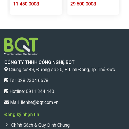
11.450.000
₫
29.600.000
₫
CÔNG TY TNHH CÔNG NGHỆ BQT
Chung cư 4S, Đường số 30, P. Linh Đông, Tp. Thủ Đức
Tel: 028 7304 6678
Hotline:
0911 344 440
Mail:
lienhe@bqt.com.vn
Đăng ký nhận tin
Chính Sách & Quy Định Chung