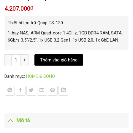
4.207.000
₫
Thiết bị lưu trữ Qnap TS-130
1-bay NAS, ARM Quad-core 1.4GHz, 1GB DDR4 RAM, SATA
6Gb/s 3.5″/2.5″, 1x USB 3.2 Gen1, 1x USB 2.0, 1x GbE LAN
Thiết bị Qnap TS-130 số lượng
Thêm vào giỏ hàng
Danh mục:
HOME & SOHO
Mô tả