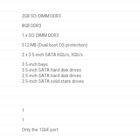
2GB SO-DIMM DDR3
8GB DDR3
1 x SO-DIMM DDR3
512 MB (Dual boot OS protection)
2 x 3.5-inch SATA 6Gb/s, 3Gb/s
3.5-inch bays:
3.5-inch SATA hard disk drives
2.5-inch SATA hard disk drives
2.5-inch SATA solid state drives
1
1
Only the 1GbE port