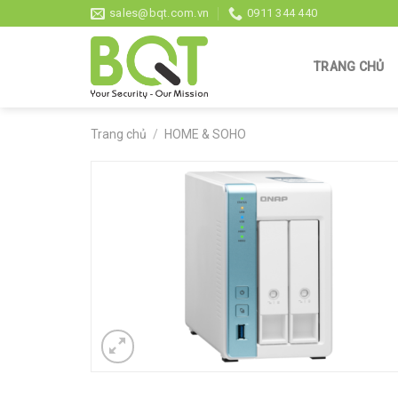
Skip
sales@bqt.com.vn
0911 344 440
to
content
TRANG CHỦ
Trang chủ
/
HOME & SOHO