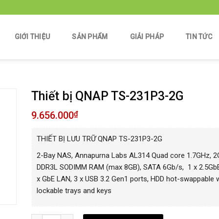
GIỚI THIỆU
SẢN PHẨM
GIẢI PHÁP
TIN TỨC
Thiết bị QNAP TS-231P3-2G
9.656.000
₫
THIẾT BỊ LƯU TRỮ QNAP TS-231P3-2G
2-Bay NAS, Annapurna Labs AL314 Quad core 1.7GHz, 2
DDR3L SODIMM RAM (max 8GB), SATA 6Gb/s, 1 x 2.5GbE
x GbE LAN, 3 x USB 3.2 Gen1 ports, HDD hot-swappable w
lockable trays and keys
Thiết bị QNAP TS-231P3-2G số lượng