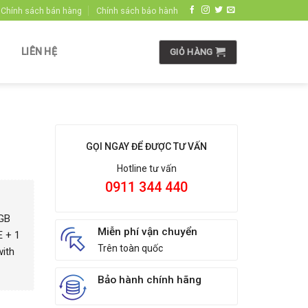
Chính sách bán hàng
Chính sách bảo hành
LIÊN HỆ
GIỎ HÀNG
GỌI NGAY ĐỂ ĐƯỢC TƯ VẤN
Hotline tư vấn
0911 344 440
GB
Miễn phí vận chuyển
 + 1
Trên toàn quốc
ith
Bảo hành chính hãng