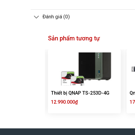
Đánh giá (0)
Sản phẩm tương tự
AP TS-431K
Thiết bị QNAP TS-253D-4G
Q
12.990.000
₫
17