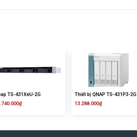
nap TS-431XeU-2G
Thiết bị QNAP TS-431P3-2G
.740.000
₫
13.288.000
₫