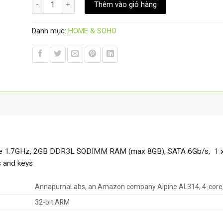
Thêm vào giỏ hàng
Danh mục:
HOME & SOHO
e 1.7GHz, 2GB DDR3L SODIMM RAM (max 8GB), SATA 6Gb/s, 1 x 
s and keys
AnnapurnaLabs, an Amazon company Alpine AL314, 4-core
32-bit ARM