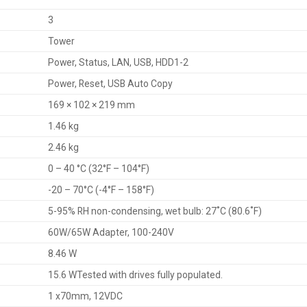
3
Tower
Power, Status, LAN, USB, HDD1-2
Power, Reset, USB Auto Copy
169 × 102 × 219 mm
1.46 kg
2.46 kg
0 – 40 °C (32°F – 104°F)
-20 – 70°C (-4°F – 158°F)
5-95% RH non-condensing, wet bulb: 27˚C (80.6˚F)
60W/65W Adapter, 100-240V
8.46 W
15.6 WTested with drives fully populated.
1 x70mm, 12VDC