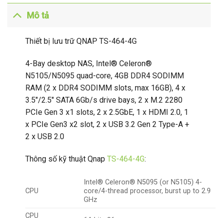
Mô tả
Thiết bị lưu trữ QNAP TS-464-4G
4-Bay desktop NAS, Intel® Celeron®
N5105/N5095 quad-core, 4GB DDR4 SODIMM
RAM (2 x DDR4 SODIMM slots, max 16GB), 4 x
3.5″/2.5″ SATA 6Gb/s drive bays, 2 x M.2 2280
PCIe Gen 3 x1 slots, 2 x 2.5GbE, 1 x HDMI 2.0, 1
x PCIe Gen3 x2 slot, 2 x USB 3.2 Gen 2 Type-A +
2 x USB 2.0
Thông số kỹ thuật Qnap
TS-464-4G
:
Intel® Celeron® N5095 (or N5105) 4-
CPU
core/4-thread processor, burst up to 2.9
GHz
CPU