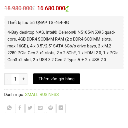
18.980.000
16.680.000
₫
₫
Thiết bị lưu trữ QNAP TS-464-4G
4-Bay desktop NAS, Intel® Celeron® N5105/N5095 quad-
core, 4GB DDR4 SODIMM RAM (2 x DDR4 SODIMM slots,
max 16GB), 4 x 3.5″/2.5″ SATA 6Gb/s drive bays, 2 x M.2
2280 PCIe Gen 3 x1 slots, 2 x 2.5GbE, 1 x HDMI 2.0, 1 x PCIe
Gen3 x2 slot, 2 x USB 3.2 Gen 2 Type-A + 2 x USB 2.0
QNAP TS-464-4G số lượng
Thêm vào giỏ hàng
Danh mục:
SMALL BUSINESS