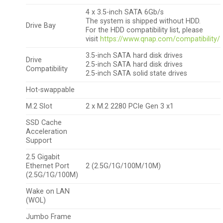
4 x 3.5-inch SATA 6Gb/s
The system is shipped without HDD.
Drive Bay
For the HDD compatibility list, please
visit
https://www.qnap.com/compatibility/
3.5-inch SATA hard disk drives
Drive
2.5-inch SATA hard disk drives
Compatibility
2.5-inch SATA solid state drives
Hot-swappable
M.2 Slot
2 x M.2 2280 PCIe Gen 3 x1
SSD Cache
Acceleration
Support
2.5 Gigabit
Ethernet Port
2 (2.5G/1G/100M/10M)
(2.5G/1G/100M)
Wake on LAN
(WOL)
Jumbo Frame