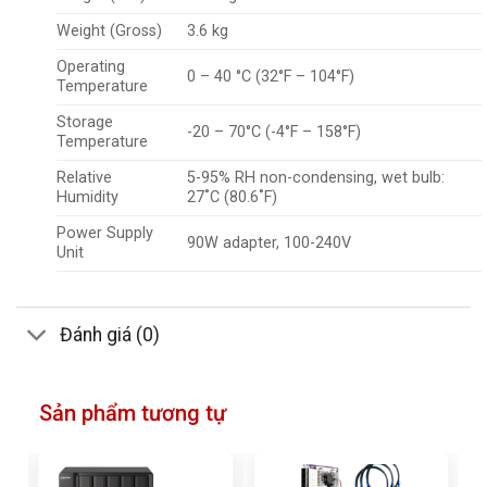
Weight (Gross)
3.6 kg
Operating
0 – 40 °C (32°F – 104°F)
Temperature
Storage
-20 – 70°C (-4°F – 158°F)
Temperature
Relative
5-95% RH non-condensing, wet bulb:
Humidity
27˚C (80.6˚F)
Power Supply
90W adapter, 100-240V
Unit
Đánh giá (0)
Sản phẩm tương tự