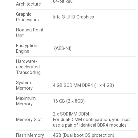
64-bit x86
Architecture
Graphic
Intel® UHD Graphics
Processors
Floating Point
Unit
Encryption
(AES-NI)
Engine
Hardware-
accelerated
Transcoding
System
4 GB SODIMM DDR4 (1 x 4 GB)
Memory
Maximum
16 GB (2 x 8GB)
Memory
2 x SODIMM DDR4
Memory Slot
For dual-DIMM configuration, you must
use a pair of identical DDR4 modules.
Flash Memory
4GB (Dual boot OS protection)