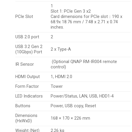
1
Slot 1: PCIe Gen 3 x2
PCIe Slot
Card dimensions for PCIe slot：190 x
68.9x 18.76 mm / 7.48 x 2.71 x 0.74
inches.
USB 2.0 port
2
USB 3.2 Gen 2
2 x Type-A
(10Gbps) Port
(Optional QNAP RM-IR004 remote
IR Sensor
control)
HDMI Output
1, HDMI 2.0
Form Factor
Tower
LED Indicators
Power/Status, LAN, USB, HDD1-4
Buttons
Power, USB copy, Reset
Dimensions
168 × 170 × 226 mm
(HxWxD)
Weight (Net)
2.26 kg