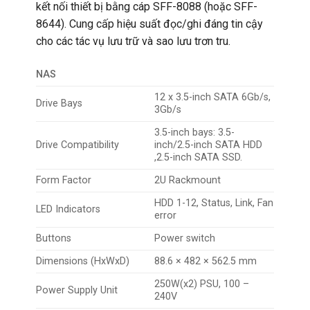
kết nối thiết bị bằng cáp SFF-8088 (hoặc SFF-
8644). Cung cấp hiệu suất đọc/ghi đáng tin cậy
cho các tác vụ lưu trữ và sao lưu trơn tru.
NAS
12 x 3.5-inch SATA 6Gb/s,
Drive Bays
3Gb/s
3.5-inch bays: 3.5-
Drive Compatibility
inch/2.5-inch SATA HDD
,2.5-inch SATA SSD.
Form Factor
2U Rackmount
HDD 1-12, Status, Link, Fan
LED Indicators
error
Buttons
Power switch
Dimensions (HxWxD)
88.6 × 482 × 562.5 mm
250W(x2) PSU, 100 –
Power Supply Unit
240V