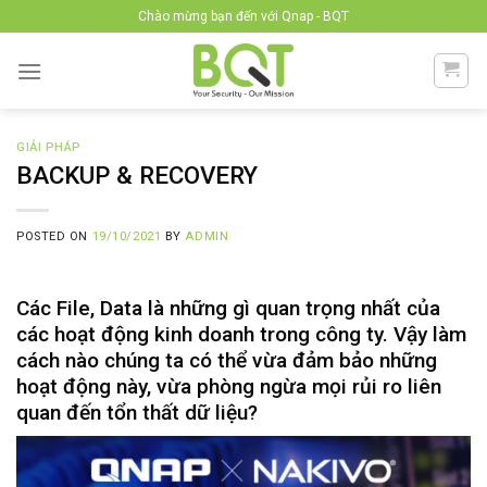
Skip
Chào mừng bạn đến với Qnap - BQT
to
content
GIẢI PHÁP
BACKUP & RECOVERY
POSTED ON
19/10/2021
BY
ADMIN
Các File, Data là những gì quan trọng nhất của
các hoạt động kinh doanh trong công ty. Vậy làm
cách nào chúng ta có thể vừa đảm bảo những
hoạt động này, vừa phòng ngừa mọi rủi ro liên
quan đến tổn thất dữ liệu?