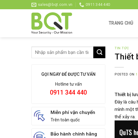
Skip
sales@bqt.com.vn
0911 344 440
to
content
TRANG CHỦ
TIN TỨC
Thiết 
GỌI NGAY ĐỂ ĐƯỢC TƯ VẤN
POSTED ON
1
Hotline tư vấn
0911 344 440
Thiết bị l
Đây là câu
mình một th
Miễn phí vận chuyển
thể xảy ra.
Trên toàn quốc
Bảo hành chính hãng