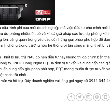
 cầu, kinh phí của mỗi doanh nghiệp mà việc đầu tư cho mình một h
ưu dự phòng nhiều lớn có và kể cả giải pháp sao lưu dự phòng kết 
ng lớn, càng quan trọng yêu cầu có những giải pháp phụ hợp để đả
anh chóng trong trường hợp hệ thống bị tấn công mạng, thiết bị vậ
 Thiết bị lưu trữ NAS có nên đầu tư hay không thì do chính bản th
Công ty TNHH Công Nghệ BQT là đơn vị tư vấn và cung cấp các gi
uốn cung cấp giải pháp phù hợp, BQT mong muốn được tư vấn và
t cách tốt nhất.
 vấn và hỗ trợ, Qúy doanh nghiệp vui lòng gọi ngay số 0911 344 4