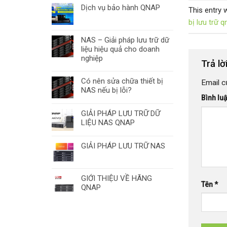
Dịch vụ bảo hành QNAP
This entry 
bị lưu trữ q
NAS – Giải pháp lưu trữ dữ
liệu hiệu quả cho doanh
nghiệp
Trả lờ
Có nên sửa chữa thiết bị
Email c
NAS nếu bị lỗi?
Bình lu
GIẢI PHÁP LƯU TRỮ DỮ
LIỆU NAS QNAP
GIẢI PHÁP LƯU TRỮ NAS
GIỚI THIỆU VỀ HÃNG
Tên
*
QNAP