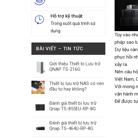
Hỗ trợ kỹ thuật
Trong suốt quá trình sử
dụng
Tùy vào nhu
pháp sao l
BÀI VIẾT – TIN TỨC
Dự liệu cà
phục hồi nh
Giới thiệu Thiết bị Lưu trữ
xảy ra.
QNAP TS-216G
Nên câu hỏi
Việt Nam, 
Thiết bị lưu trữ NAS có nên
Với mong m
đầu tư hay không?
vận hành mộ
Để được tư
Đánh giá thiết bị lưu trữ
Qnap TS-855EU-RP-8G
Đánh giá thiết bị lưu trữ
Qnap TS-464U-RP-8G