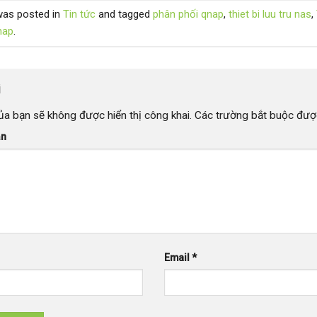
was posted in
Tin tức
and tagged
phân phối qnap
,
thiet bi luu tru nas
,
nap
.
i
ủa bạn sẽ không được hiển thị công khai.
Các trường bắt buộc đư
ận
Email
*