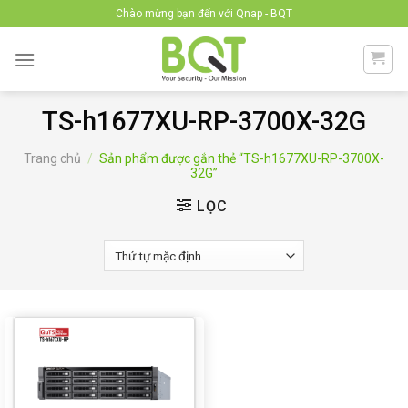
Skip
Chào mừng bạn đến với Qnap - BQT
to
content
TS-h1677XU-RP-3700X-32G
Trang chủ
/
Sản phẩm được gắn thẻ “TS-h1677XU-RP-3700X-
32G”
LỌC