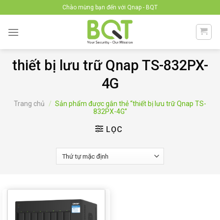
Skip
Chào mừng bạn đến với Qnap - BQT
to
content
thiết bị lưu trữ Qnap TS-832PX-
4G
Trang chủ
/
Sản phẩm được gắn thẻ “thiết bị lưu trữ Qnap TS-
832PX-4G”
LỌC