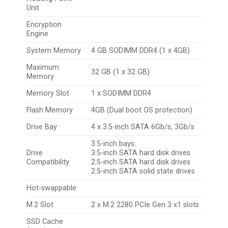
Unit
Encryption
Engine
System Memory
4 GB SODIMM DDR4 (1 x 4GB)
Maximum
32 GB (1 x 32 GB)
Memory
Memory Slot
1 x SODIMM DDR4
Flash Memory
4GB (Dual boot OS protection)
Drive Bay
4 x 3.5-inch SATA 6Gb/s, 3Gb/s
3.5-inch bays:
Drive
3.5-inch SATA hard disk drives
Compatibility
2.5-inch SATA hard disk drives
2.5-inch SATA solid state drives
Hot-swappable
M.2 Slot
2 x M.2 2280 PCIe Gen 3 x1 slots
SSD Cache