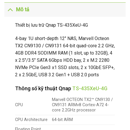
Mô tả
Thiết bị lưu trữ Qnap TS-435XeU-4G
4-bay 1U short-depth 12″ NAS, Marvell Octeon
TX2 CN9130 / CN9131 64-bit quad-core 2.2 GHz,
4GB DDR4 SODIMM RAM (1 slot, up to 32GB), 4
x 2.5″/3.5″ SATA 6Gbps HDD bay, 2 x M.2 2280
NVMe PCIe Gen3 x1 SSD slots, 2 x 10GbE SFP+,
2 x 2.5GbE, USB 3.2 Gen1 + USB 2.0 ports
Thông số kỹ thuật Qnap
TS-435XeU-4G
Marvell OCTEON TX2™ CN9130 /
CPU
CN9131 ARMv8 Cortex-A72 4-
core 2.2GHz processor
CPU Architecture
64-bit ARM
Floating Point