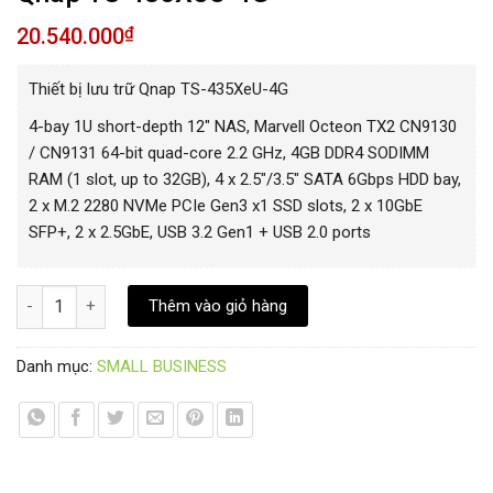
20.540.000
₫
Thiết bị lưu trữ Qnap TS-435XeU-4G
4-bay 1U short-depth 12″ NAS, Marvell Octeon TX2 CN9130
/ CN9131 64-bit quad-core 2.2 GHz, 4GB DDR4 SODIMM
RAM (1 slot, up to 32GB), 4 x 2.5″/3.5″ SATA 6Gbps HDD bay,
2 x M.2 2280 NVMe PCIe Gen3 x1 SSD slots, 2 x 10GbE
SFP+, 2 x 2.5GbE, USB 3.2 Gen1 + USB 2.0 ports
Qnap TS-435XeU-4G số lượng
Thêm vào giỏ hàng
Danh mục:
SMALL BUSINESS