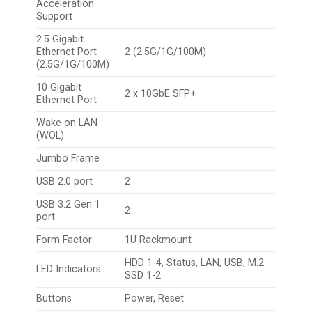
Acceleration
Support
2.5 Gigabit
Ethernet Port
2 (2.5G/1G/100M)
(2.5G/1G/100M)
10 Gigabit
2 x 10GbE SFP+
Ethernet Port
Wake on LAN
(WOL)
Jumbo Frame
USB 2.0 port
2
USB 3.2 Gen 1
2
port
Form Factor
1U Rackmount
HDD 1-4, Status, LAN, USB, M.2
LED Indicators
SSD 1-2
Buttons
Power, Reset