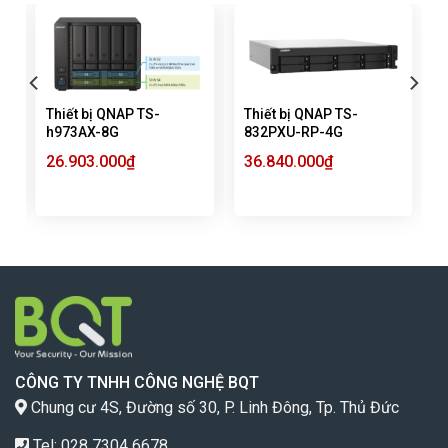
Thiết bị QNAP TS-
Thiết bị QNAP TS-
h973AX-8G
832PXU-RP-4G
26.903.000
₫
36.840.000
₫
CÔNG TY TNHH CÔNG NGHỆ BQT
Chung cư 4S, Đường số 30, P. Linh Đông, Tp. Thủ Đức
Tel: 028 7304 6678