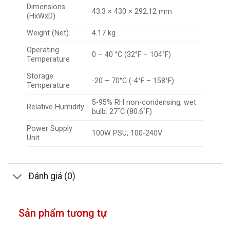
Dimensions
43.3 × 430 × 292.12 mm
(HxWxD)
Weight (Net)
4.17 kg
Operating
0 – 40 °C (32°F – 104°F)
Temperature
Storage
-20 – 70°C (-4°F – 158°F)
Temperature
5-95% RH non-condensing, wet
Relative Humidity
bulb: 27˚C (80.6˚F)
Power Supply
100W PSU, 100-240V
Unit
Đánh giá (0)
Sản phẩm tương tự